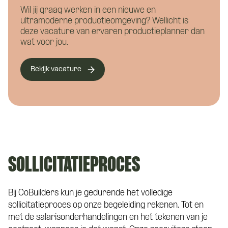
Wil jij graag werken in een nieuwe en
Telefoonnummer
*
ultramoderne productieomgeving? Wellicht is
deze vacature van ervaren productieplanner dan
wat voor jou.
Eén van onze adviseurs staat je graag te
Bekijk vacature
woord! Je wordt gekoppeld aan een vast
Curriculum Vitae (niet verplicht)
aanspreekpunt tijdens de kennismaking
met CoBuilders.
Motivatie (niet verplicht)
SOLLICITATIEPROCES
Bij CoBuilders kun je gedurende het volledige
sollicitatieproces op onze begeleiding rekenen. Tot en
met de salarisonderhandelingen en het tekenen van je