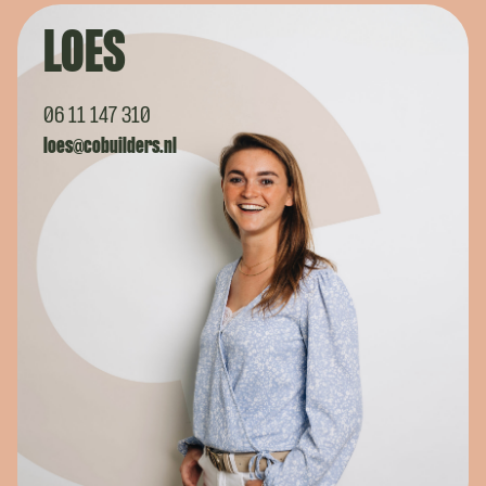
LOES
06 11 147 310
loes@cobuilders.nl