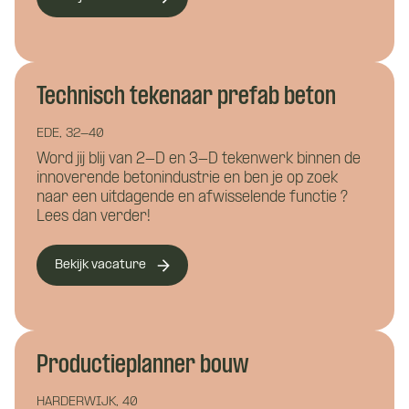
Waar wil je meer over weten?
Vacature:
Technisch tekenaar prefab beton
Bouwkunde
Civiele techniek
Werkvoorbereider /
EDE, 32-40
Installatietechniek
projectleider prefab
Word jij blij van 2-D en 3-D tekenwerk binnen de
innoverende betonindustrie en ben je op zoek
Hoe kunnen we je helpen?
naar een uitdagende en afwisselende functie ?
Lees dan verder!
Naam
*
Bekijk vacature
E-mailadres
*
Hoe kunnen we je bereiken?
Productieplanner bouw
HARDERWIJK, 40