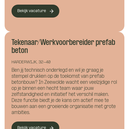
Bekijk vacature
Namens welk bedrijf neem je contact op?
Wil je alvast wat kwijt?
Tekenaar/Werkvoorbereider prefab
Wat is je telefoonnummer?
*
beton
HARDERWIJK, 32-40
Ben jij technisch onderlegd en wil je graag je
Hoe kunnen we je bereiken?
*
stempel drukken op de toekomst van prefab
betonbouw? In Zeewolde wacht een veelzijdige rol
op je binnen een hecht team waar jouw
Wie ben je?
zelfstandigheid en initiatief het verschil maken.
Deze functie biedt je de kans om actief mee te
bouwen aan een groeiende organisatie met grote
ambities.
Bekijk vacature