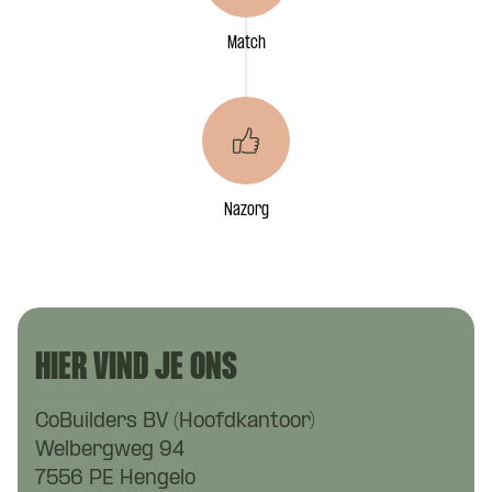
Match
Nazorg
HIER VIND JE ONS
CoBuilders BV (Hoofdkantoor)
Welbergweg 94
7556 PE Hengelo