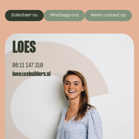
Solliciteer nu
Whatsapp ons
Neem contact op
LOES
06 11 147 310
loes@cobuilders.nl