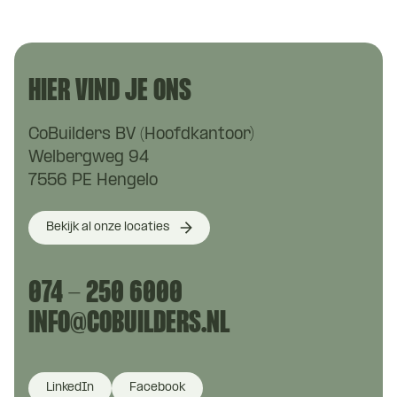
HIER VIND JE ONS
CoBuilders BV (Hoofdkantoor)
Welbergweg 94
7556 PE Hengelo
Bekijk al onze locaties
074 - 250 6000
INFO@COBUILDERS.NL
LinkedIn
Facebook