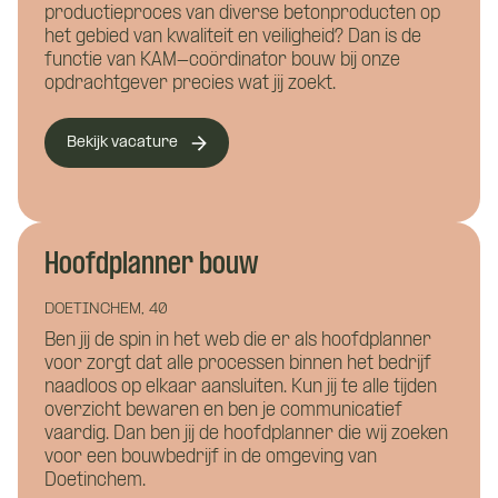
productieproces van diverse betonproducten op
Installatietechniek
het gebied van kwaliteit en veiligheid? Dan is de
functie van KAM-coördinator bouw bij onze
Naam
*
opdrachtgever precies wat jij zoekt.
Hoe kunnen we je helpen?
Bekijk vacature
E-mailadres
*
Hoofdplanner bouw
Hoe kunnen we je bereiken?
DOETINCHEM, 40
Telefoonnummer
*
Ben jij de spin in het web die er als hoofdplanner
voor zorgt dat alle processen binnen het bedrijf
naadloos op elkaar aansluiten. Kun jij te alle tijden
overzicht bewaren en ben je communicatief
vaardig. Dan ben jij de hoofdplanner die wij zoeken
Curriculum Vitae (niet verplicht)
voor een bouwbedrijf in de omgeving van
Doetinchem.