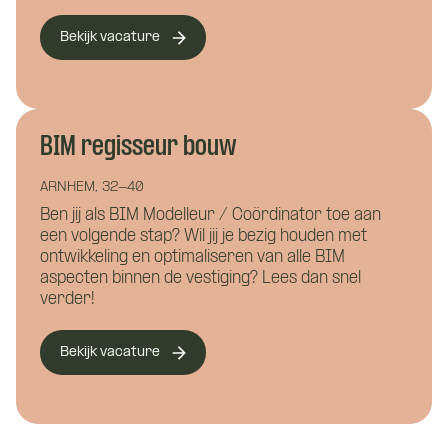
Eén van onze adviseurs staat je graag te
woord! Je wordt gekoppeld aan een vast
Bekijk vacature
aanspreekpunt tijdens de kennismaking
Motivatie (niet verplicht)
met CoBuilders.
BIM regisseur bouw
ARNHEM, 32-40
Ben jij als BIM Modelleur / Coördinator toe aan
een volgende stap? Wil jij je bezig houden met
ontwikkeling en optimaliseren van alle BIM
aspecten binnen de vestiging? Lees dan snel
verder!
Bekijk vacature