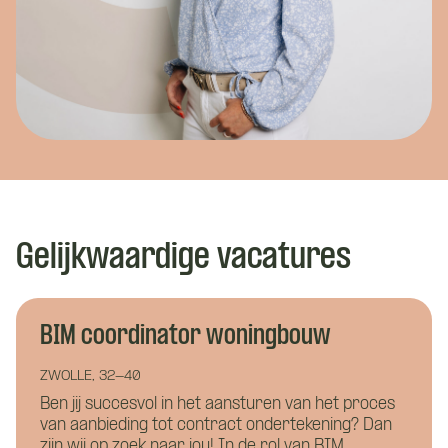
Gelijkwaardige vacatures
Wat is je naam?
Wat is je naam?
BIM coordinator woningbouw
Namens welk bedrijf neem je contact op?
ZWOLLE, 32-40
Wil je alvast wat kwijt?
Ben jij succesvol in het aansturen van het proces
van aanbieding tot contract ondertekening? Dan
zijn wij op zoek naar jou! In de rol van BIM