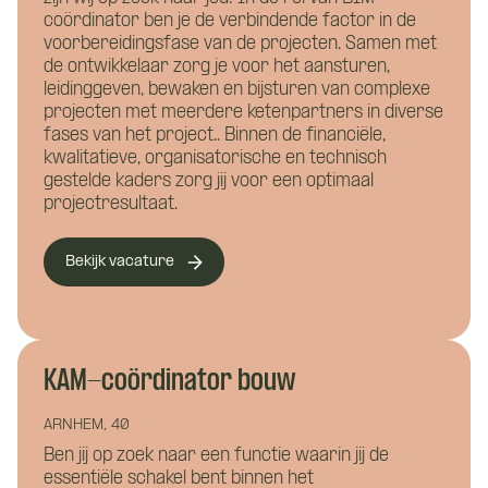
coördinator ben je de verbindende factor in de
voorbereidingsfase van de projecten. Samen met
Wat is je telefoonnummer?
*
de ontwikkelaar zorg je voor het aansturen,
leidinggeven, bewaken en bijsturen van complexe
projecten met meerdere ketenpartners in diverse
fases van het project.. Binnen de financiële,
Hoe kunnen we je bereiken?
*
kwalitatieve, organisatorische en technisch
gestelde kaders zorg jij voor een optimaal
projectresultaat.
Wie ben je?
Bekijk vacature
KAM-coördinator bouw
Vacature: BIM
ARNHEM, 40
Waar wil je meer over weten?
coördinator bouw
Ben jij op zoek naar een functie waarin jij de
Bouwkunde
Civiele techniek
essentiële schakel bent binnen het