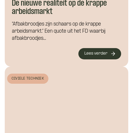
De nieuwe realiteit op de krappe
Naam
*
arbeidsmarkt
Hoe kunnen we je helpen?
“Afbakbroodjes zijn schaars op de krappe
arbeidsmarkt.” Een quote uit het FD waarbij
afbakbroodjes...
E-mailadres
*
Lees verder
Hoe kunnen we je bereiken?
Telefoonnummer
*
CIVIELE TECHNIEK
Hoe heb je ons gevonden?
Eén van onze adviseurs staat je graag te
woord! Je wordt gekoppeld aan een vast
Curriculum Vitae (niet verplicht)