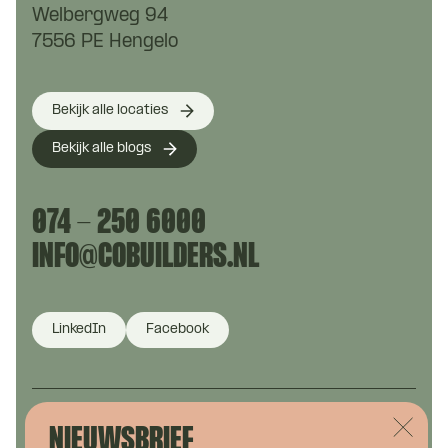
Welbergweg 94
7556 PE Hengelo
Bekijk alle locaties
Bekijk alle blogs
074 - 250 6000
INFO@COBUILDERS.NL
LinkedIn
Facebook
NIEUWSBRIEF