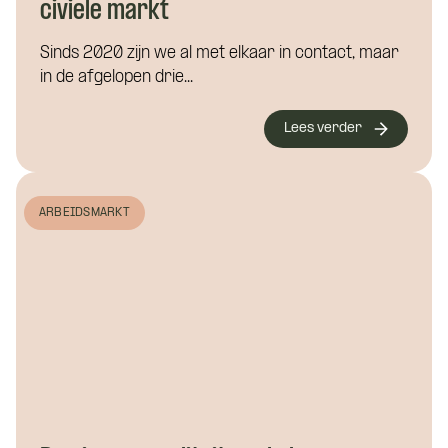
Wat is je telefoonnummer?
*
civiele markt
Sinds 2020 zijn we al met elkaar in contact, maar
in de afgelopen drie...
Hoe kunnen we je bereiken?
*
Lees verder
Wie ben je?
ARBEIDSMARKT
Waar wil je meer over weten?
Vacature: Blogs
Bouwkunde
Civiele techniek
Installatietechniek