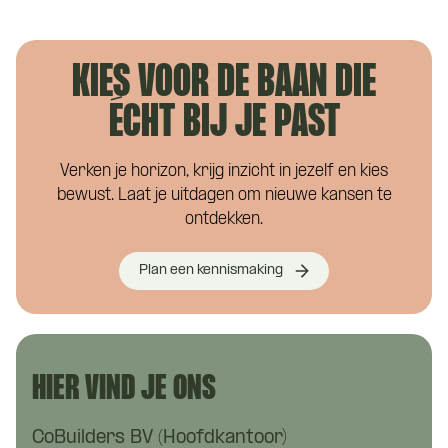
KIES VOOR DE BAAN DIE
ÉCHT BIJ JE PAST
Verken je horizon, krijg inzicht in jezelf en kies
bewust. Laat je uitdagen om nieuwe kansen te
ontdekken.
Plan een kennismaking
HIER VIND JE ONS
CoBuilders BV (Hoofdkantoor)