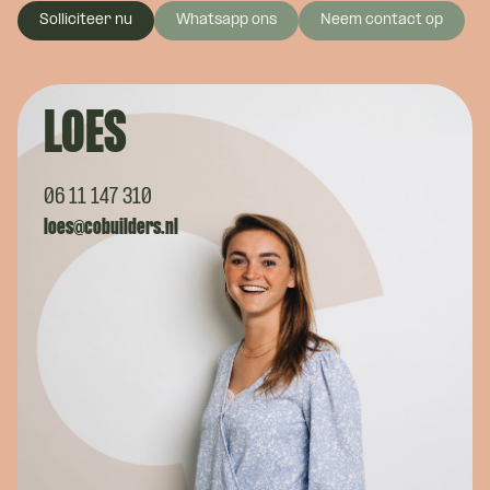
Solliciteer nu
Whatsapp ons
Neem contact op
LOES
06 11 147 310
loes@cobuilders.nl