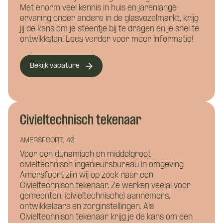
Met enorm veel kennis in huis en jarenlange
ervaring onder andere in de glasvezelmarkt, krijg
jij de kans om je steentje bij te dragen en je snel te
ontwikkelen. Lees verder voor meer informatie!
Bekijk vacature
Wat is je naam?
Wat is je naam?
Civieltechnisch tekenaar
AMERSFOORT, 40
Voor een dynamisch en middelgroot
civieltechnisch ingenieursbureau in omgeving
Namens welk bedrijf neem je contact op?
Wil je alvast wat kwijt?
Amersfoort zijn wij op zoek naar een
Civieltechnisch tekenaar. Ze werken veelal voor
gemeenten, (civieltechnische) aannemers,
ontwikkelaars en zorginstellingen. Als
Civieltechnisch tekenaar krijg je de kans om een