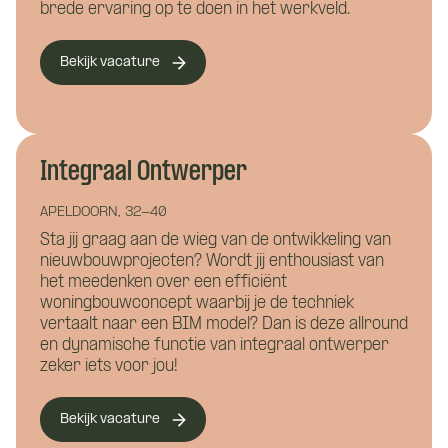
Wat is je telefoonnummer?
*
brede ervaring op te doen in het werkveld.
Bekijk vacature
Hoe kunnen we je bereiken?
*
Wie ben je?
Integraal Ontwerper
APELDOORN, 32-40
Sta jij graag aan de wieg van de ontwikkeling van
nieuwbouwprojecten? Wordt jij enthousiast van
het meedenken over een efficiënt
woningbouwconcept waarbij je de techniek
vertaalt naar een BIM model? Dan is deze allround
en dynamische functie van integraal ontwerper
Waar wil je meer over weten?
zeker iets voor jou!
Bouwkunde
Civiele techniek
Bekijk vacature
Vacature:
Installatietechniek