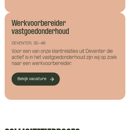
Civieltechnisch
Hoe kunnen we je helpen?
ontwerper /
Werkvoorbereider
Bestekschrijver
vastgoedonderhoud
DEVENTER, 32-40
Voor een van onze klantrelaties uit Deventer die
Naam
*
actief is in het vastgoedonderhoud zijn wij op zoek
naar een werkvoorbereider.
Hoe kunnen we je bereiken?
Bekijk vacature
E-mailadres
*
Telefoonnummer
*
Eén van onze adviseurs staat je graag te
woord! Je wordt gekoppeld aan een vast