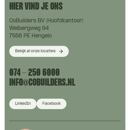
HIER VIND JE ONS
CoBuilders BV (Hoofdkantoor)
Welbergweg 94
7556 PE Hengelo
Bekijk al onze locaties
074 - 250 6000
INFO@COBUILDERS.NL
LinkedIn
Facebook