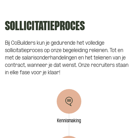
E-mailadres
*
Hoe kunnen we je bereiken?
SOLLICITATIEPROCES
Bij CoBuilders kun je gedurende het volledige
Telefoonnummer
*
sollicitatieproces op onze begeleiding rekenen. Tot en
met de salarisonderhandelingen en het tekenen van je
contract, wanneer je dat wenst. Onze recruiters staan
Eén van onze adviseurs staat je graag te
in elke fase voor je klaar!
woord! Je wordt gekoppeld aan een vast
Curriculum Vitae (niet verplicht)
aanspreekpunt tijdens de kennismaking
met CoBuilders.
Motivatie (niet verplicht)
Kennismaking