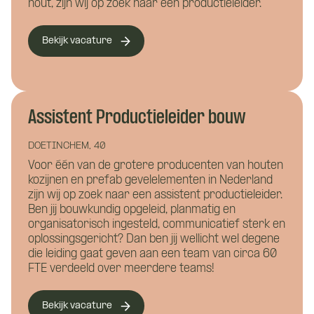
hout, zijn wij op zoek naar een productieleider.
Wat is je naam?
Wat is je naam?
Bekijk vacature
Namens welk bedrijf neem je contact op?
Wil je alvast wat kwijt?
Assistent Productieleider bouw
DOETINCHEM, 40
Voor één van de grotere producenten van houten
kozijnen en prefab gevelelementen in Nederland
Wat is je telefoonnummer?
*
zijn wij op zoek naar een assistent productieleider.
Ben jij bouwkundig opgeleid, planmatig en
organisatorisch ingesteld, communicatief sterk en
oplossingsgericht? Dan ben jij wellicht wel degene
Hoe kunnen we je bereiken?
*
die leiding gaat geven aan een team van circa 60
FTE verdeeld over meerdere teams!
Wie ben je?
Bekijk vacature