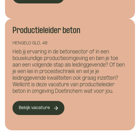
Productieleider beton
HENGELO GLD, 40
Waar wil je meer over weten?
Heb jij ervaring in de betonsector of in een
bouwkundige productieomgeving en ben je toe
Vacature:
aan een volgende stap als leidinggevende? Of ben
Bouwkunde
Civiele techniek
je een kei in procestechniek en wil je je
Productieleider
leidinggevende kwaliteiten ook graag inzetten?
Installatietechniek
bouw
Wellicht is deze vacature van productieleider
beton in omgeving Doetinchem wat voor jou.
Hoe kunnen we je helpen?
Bekijk vacature
Naam
*