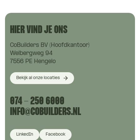
HIER VIND JE ONS
CoBuilders BV (Hoofdkantoor)
Welbergweg 94
7556 PE Hengelo
Bekijk al onze locaties
074 - 250 6000
INFO@COBUILDERS.NL
LinkedIn
Facebook