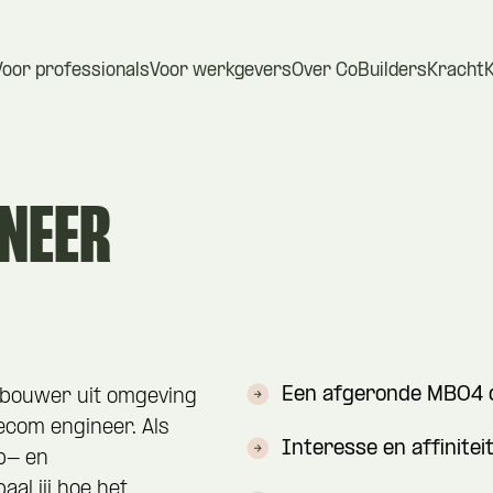
Voor professionals
Voor werkgevers
Over CoBuilders
Kracht
INEER
Een afgeronde MBO4 o
 bouwer uit omgeving
ecom engineer. Als
Interesse en affinitei
p- en
al jij hoe het