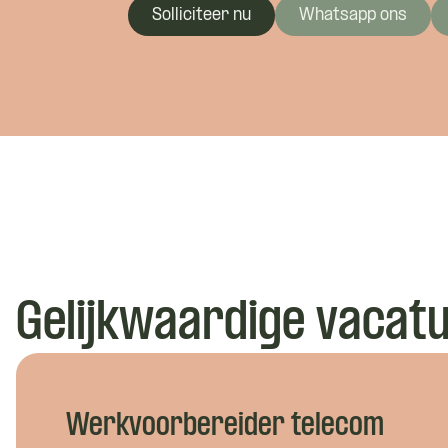
Solliciteer nu
Whatsapp ons
Wil je 
Gelijkwaardige vacat
Hoe ku
Werkvoorbereider telecom
Wie ben