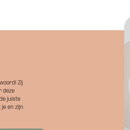
woord! Zij
r deze
de juiste
Wat is je naam?
je en zijn
 je naam?