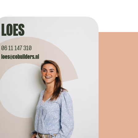
LOES
06 11 147 310
loes@cobuilders.nl