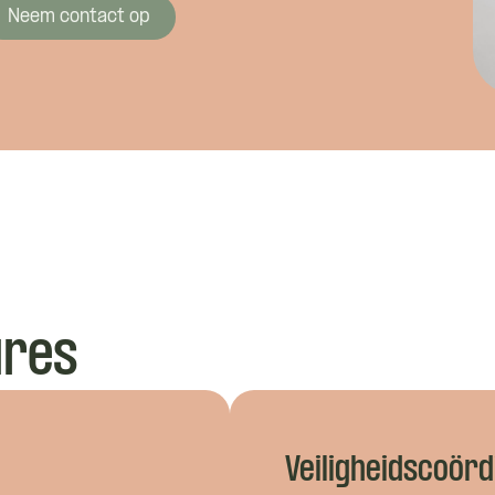
Neem contact op
Namens welk bedrijf neem je contact op?
alvast wat kwijt?
Wat is je telefoonnummer?
*
ures
nnen we je bereiken?
*
Veiligheidscoörd
 je?