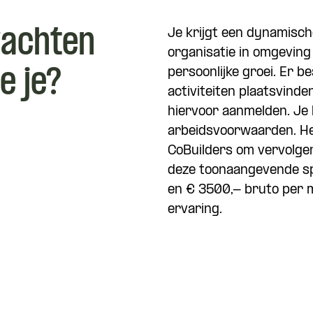
wachten
Je krijgt een dynamisch
organisatie in omgeving 
e je?
persoonlijke groei. Er 
activiteiten plaatsvinden
hiervoor aanmelden. Je k
arbeidsvoorwaarden. Het
CoBuilders om vervolgen
deze toonaangevende spe
en € 3500,- bruto per m
ervaring.