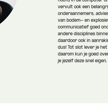
hoofd in de computer om
vervult ook een belangri
onderaannemers, advies
van bodem- en explosie
communicatief goed ond
andere disciplines bin
daardoor ook in aanraki
dus! Tot slot lever je h
daarom kun je goed ov
je jezelf deze snel eigen.