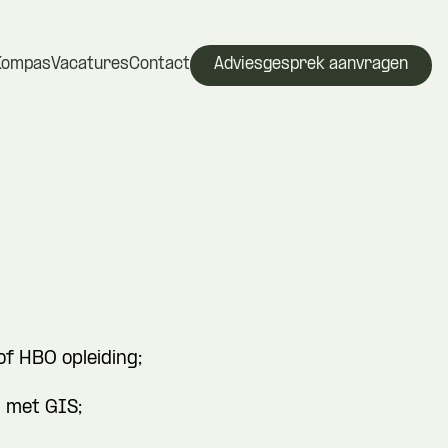
Kompas
Vacatures
Contact
Adviesgesprek aanvragen
f HBO opleiding;
t met GIS;