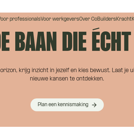
Voor professionals
Voor werkgevers
Over CoBuilders
Kracht
E BAAN DIE ÉCHT
orizon, krijg inzicht in jezelf en kies bewust. Laat je
nieuwe kansen te ontdekken.
Plan een kennismaking