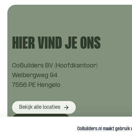
HIER VIND JE ONS
CoBuilders BV (Hoofdkantoor)
Welbergweg 94
7556 PE Hengelo
Bekijk alle locaties
Bekijk alle blogs
CoBuilders.nl maakt gebruik 