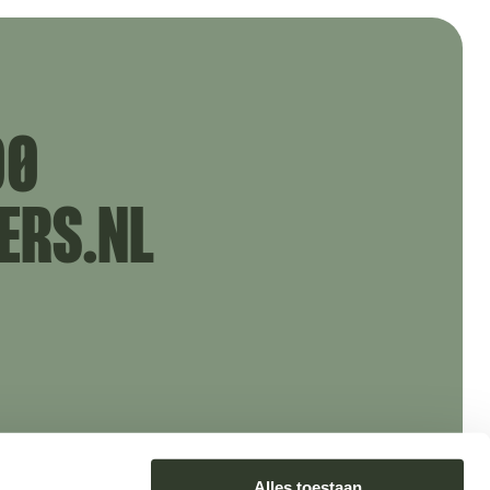
00
ERS.NL
Alles toestaan