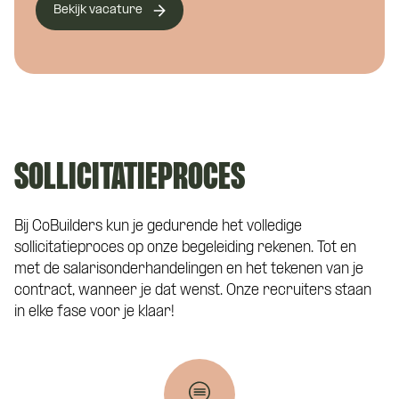
Bekijk vacature
Telefoonnummer
*
Eén van onze adviseurs staat je graag te
woord! Je wordt gekoppeld aan een vast
aanspreekpunt tijdens de kennismaking
met CoBuilders.
Curriculum Vitae (niet verplicht)
SOLLICITATIEPROCES
Bij CoBuilders kun je gedurende het volledige
sollicitatieproces op onze begeleiding rekenen. Tot en
Motivatie (niet verplicht)
met de salarisonderhandelingen en het tekenen van je
contract, wanneer je dat wenst. Onze recruiters staan
in elke fase voor je klaar!