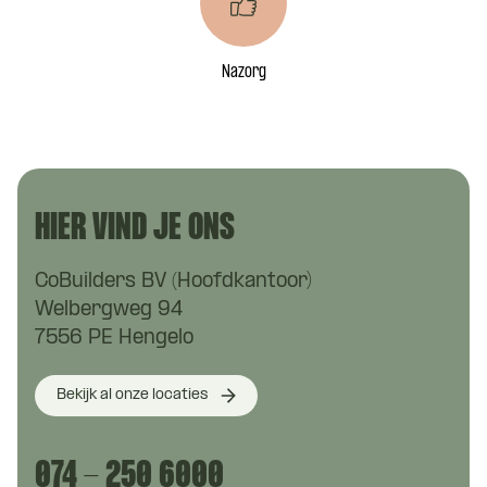
Nazorg
HIER VIND JE ONS
CoBuilders BV (Hoofdkantoor)
Welbergweg 94
7556 PE Hengelo
Bekijk al onze locaties
074 - 250 6000