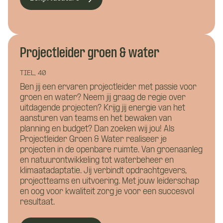
Waar wil je meer over weten?
Bouwkunde
Civiele techniek
Vacature:
Installatietechniek
Projectleider groen & water
Calculator
Hoe kunnen we je helpen?
installatietechniek
TIEL, 40
Ben jij een ervaren projectleider met passie voor
W/E
groen en water? Neem jij graag de regie over
uitdagende projecten? Krijg jij energie van het
aansturen van teams en het bewaken van
planning en budget? Dan zoeken wij jou! Als
Naam
*
Projectleider Groen & Water realiseer je
projecten in de openbare ruimte. Van groenaanleg
en natuurontwikkeling tot waterbeheer en
Hoe kunnen we je bereiken?
klimaatadaptatie. Jij verbindt opdrachtgevers,
projectteams en uitvoering. Met jouw leiderschap
en oog voor kwaliteit zorg je voor een succesvol
E-mailadres
*
resultaat.