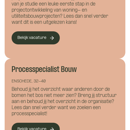
van je studie een leuke eerste stap in de
projectontwikkeling van woning- en
utiliteitsbouwprojecten? Lees dan snel verder
want dit is een uitgelezen kans!
Wat is je telefoonnummer?
*
Bekijk vacature
Hoe kunnen we je bereiken?
*
Processpecialist Bouw
Wie ben je?
ENSCHEDE, 32-40
Behoud jij het overzicht waar anderen door de
bomen het bos niet meer zien? Breng jij structuur
aan en behoud jij het overzicht in de organisatie?
Lees dan snel verder want we zoeken een
processpecialist!
Bekijk vacature