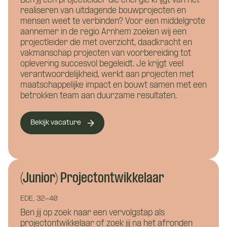
Ben jij een projectleider die energie krijgt van het
realiseren van uitdagende bouwprojecten en
mensen weet te verbinden? Voor een middelgrote
aannemer in de regio Arnhem zoeken wij een
projectleider die met overzicht, daadkracht en
vakmanschap projecten van voorbereiding tot
oplevering succesvol begeleidt. Je krijgt veel
verantwoordelijkheid, werkt aan projecten met
maatschappelijke impact en bouwt samen met een
betrokken team aan duurzame resultaten.
Bekijk vacature
Wat is je naam?
Wat is je naam?
(Junior) Projectontwikkelaar
EDE, 32-40
Ben jij op zoek naar een vervolgstap als
Namens welk bedrijf neem je contact op?
projectontwikkelaar of zoek jij na het afronden
Wil je alvast wat kwijt?