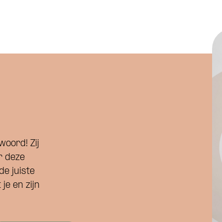
woord! Zij
r deze
de juiste
je en zijn