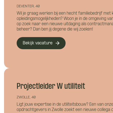
DEVENTER, 40
Wil je graag werken bij een hecht familiebedrijf met ko
opleidingsmogelijkheden? Woon je in de omgeving van
op zoek naar een nieuwe uitdaging als contractman
Wil je 
beheer? Dan ben jij degene die wij zoeken!
Bekijk vacature
Hoe ku
Projectleider W utiliteit
ZWOLLE, 40
Ligt jouw expertise in de utiliteitsbouw? Een van onz
Wie ben
opdrachtgevers in Zwolle zoekt een nieuwe collega