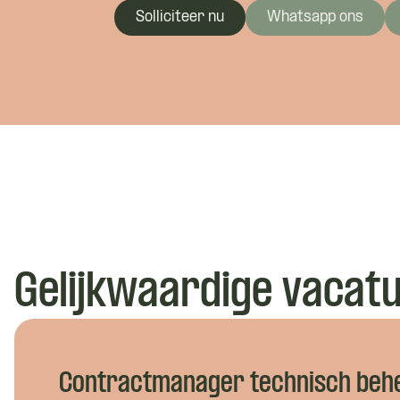
Solliciteer nu
Whatsapp ons
Gelijkwaardige vacat
Contractmanager technisch beh
Wat is