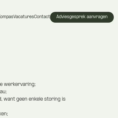
Kompas
Vacatures
Contact
Adviesgesprek aanvragen
nte werkervaring;
au;
ld, want geen enkele storing is
ken;