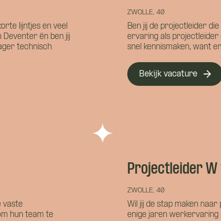
ZWOLLE, 40
Namens welk bedrijf neem je contact op?
rte lijntjes en veel
Ben jij de projectleider die
 Deventer én ben jij
ervaring als projectleide
ager technisch
snel kennismaken, want er 
alvast wat kwijt?
Bekijk vacature
Wat is je telefoonnummer?
*
nnen we je bereiken?
*
Projectleider 
ZWOLLE, 40
e vaste
Wil jij de stap maken naar p
 je?
 om hun team te
enige jaren werkervaring