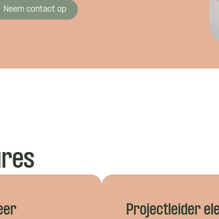
Neem contact op
ures
Wat is je naam?
eer
Projectleider e
 je naam?