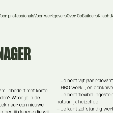
Voor professionals
Voor werkgevers
Over CoBuilders
Kracht
NAGER
- Je hebt vijf jaar releva
- HBO werk-, en denknive
amiliebedrijf met korte
- Je bent flexibel ingeste
eden? Woon je in de
natuurlijk hetzelfde
zoek naar een nieuwe
- Je kunt zelfstandig wer
 ben jij degene die wij