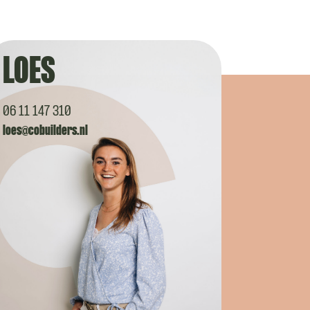
LOES
06 11 147 310
loes@cobuilders.nl