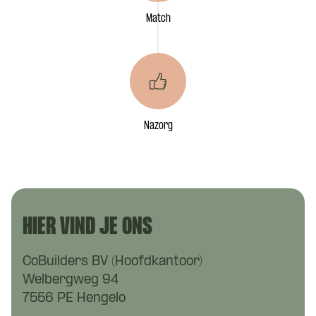
Match
Nazorg
HIER VIND JE ONS
CoBuilders BV (Hoofdkantoor)
Welbergweg 94
7556 PE Hengelo