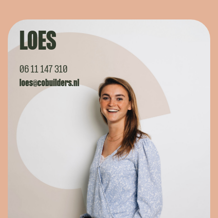
LOES
06 11 147 310
loes@cobuilders.nl