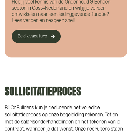
Heb jij veel kennis van de Onderhoud & Beheer
sector in Oost-Nederland en wil jij je verder
ontwikkelen naar een leidinggevende functie?
Lees verder en reageer snel!
Eén van onze adviseurs staat je graag te
woord! Je wordt gekoppeld aan een vast
Curriculum Vitae (niet verplicht)
Bekijk vacature
aanspreekpunt tijdens de kennismaking
met CoBuilders.
Motivatie (niet verplicht)
SOLLICITATIEPROCES
Bij CoBuilders kun je gedurende het volledige
sollicitatieproces op onze begeleiding rekenen. Tot en
met de salarisonderhandelingen en het tekenen van je
contract, wanneer je dat wenst. Onze recruiters staan