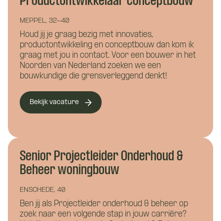
Productontwikkelaar conceptbouw
Waar wil je meer over weten?
Vacature: Ervaren
MEPPEL, 32-40
Bouwkunde
Civiele techniek
Houd jij je graag bezig met innovaties,
werkvoorbereider
productontwikkeling en conceptbouw dan kom ik
Installatietechniek
graag met jou in contact. Voor een bouwer in het
utiliteitsprojecten
Noorden van Nederland zoeken we een
Hoe kunnen we je helpen?
bouwkundige die grensverleggend denkt!
Bekijk vacature
Naam
*
Senior Projectleider Onderhoud &
E-mailadres
*
Beheer woningbouw
Hoe kunnen we je bereiken?
ENSCHEDE, 40
Ben jij als Projectleider onderhoud & beheer op
zoek naar een volgende stap in jouw carrière?
Telefoonnummer
*