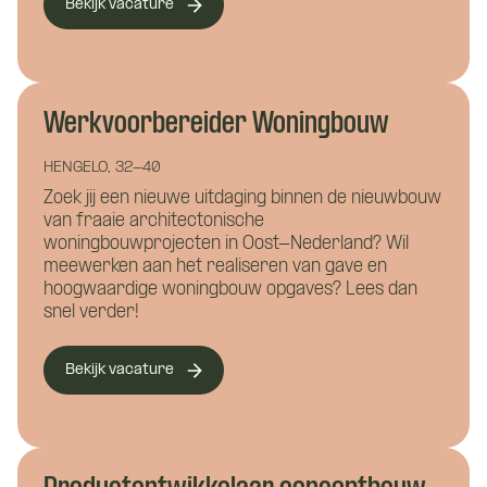
Namens welk bedrijf neem je contact op?
Bekijk vacature
Wil je alvast wat kwijt?
Werkvoorbereider Woningbouw
Wat is je telefoonnummer?
*
HENGELO, 32-40
Zoek jij een nieuwe uitdaging binnen de nieuwbouw
Hoe kunnen we je bereiken?
*
van fraaie architectonische
woningbouwprojecten in Oost-Nederland? Wil
meewerken aan het realiseren van gave en
hoogwaardige woningbouw opgaves? Lees dan
Wie ben je?
snel verder!
Bekijk vacature