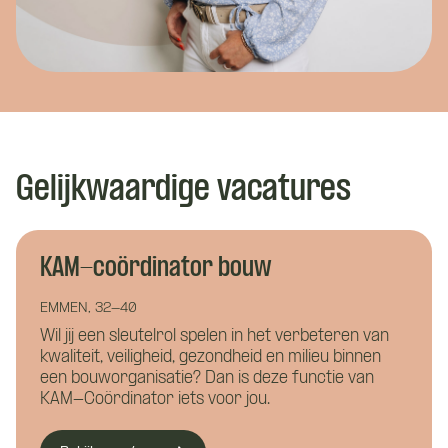
Gelijkwaardige vacatures
KAM-coördinator bouw
EMMEN, 32-40
Wat is je naam?
Wil jij een sleutelrol spelen in het verbeteren van
Wat is je naam?
kwaliteit, veiligheid, gezondheid en milieu binnen
een bouworganisatie? Dan is deze functie van
KAM-Coördinator iets voor jou.