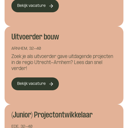
Bekijk vacature
Wat is je naam?
Wat is je naam?
Uitvoerder bouw
ARNHEM, 32-40
Zoek je als uitvoerder gave uitdagende projecten
in de regio Utrecht-Arnhem? Lees dan snel
Namens welk bedrijf neem je contact op?
Wil je alvast wat kwijt?
verder!
Bekijk vacature
Wat is je telefoonnummer?
*
(Junior) Projectontwikkelaar
Hoe kunnen we je bereiken?
*
EDE, 32-40