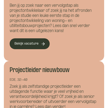
Ben jij op zoek naar een vervolgstap als
projectontwikkelaar of zoek jij na het afronden
Wie ben je?
van je studie een leuke eerste stap in de
projectontwikkeling van woning- en
utiliteitsbouwprojecten? Lees dan snel verder
want dit is een uitgelezen kans!
Bekijk vacature
Vacature: Junior
Waar wil je meer over weten?
uitvoerder bouw
Projectleider nieuwbouw
Bouwkunde
Civiele techniek
Installatietechniek
EDE, 32-40
Zoek jij als zelfstandige projectleider een
Naam
*
Hoe kunnen we je helpen?
uitdagende functie waar je veel vrijheid en
verantwoordelijkheid krijgt? Of zoek je als senior
werkvoorbereider of uitvoerder een vervolgstap
in je carrière? Lees dan verder!