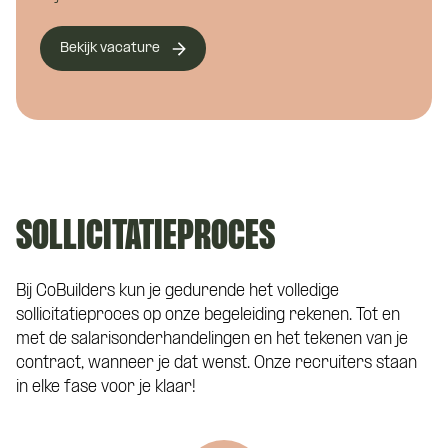
E-mailadres
*
Bekijk vacature
Hoe kunnen we je bereiken?
Telefoonnummer
*
SOLLICITATIEPROCES
Curriculum Vitae (niet verplicht)
Bij CoBuilders kun je gedurende het volledige
Eén van onze adviseurs staat je graag te
sollicitatieproces op onze begeleiding rekenen. Tot en
woord! Je wordt gekoppeld aan een vast
met de salarisonderhandelingen en het tekenen van je
aanspreekpunt tijdens de kennismaking
contract, wanneer je dat wenst. Onze recruiters staan
Motivatie (niet verplicht)
met CoBuilders.
in elke fase voor je klaar!