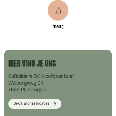
Nazorg
HIER VIND JE ONS
CoBuilders BV (Hoofdkantoor)
Welbergweg 94
7556 PE Hengelo
Bekijk al onze locaties