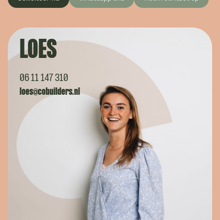
LOES
06 11 147 310
loes@cobuilders.nl