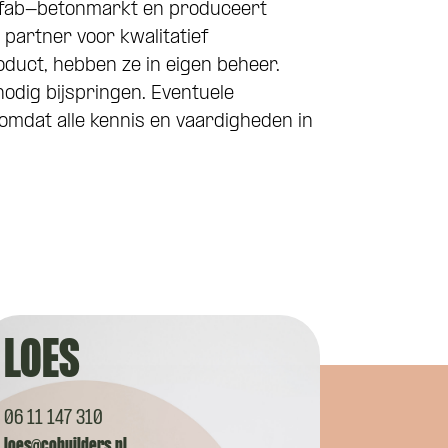
refab-betonmarkt en produceert
partner voor kwalitatief
oduct, hebben ze in eigen beheer.
odig bijspringen. Eventuele
mdat alle kennis en vaardigheden in
LOES
06 11 147 310
loes@cobuilders.nl