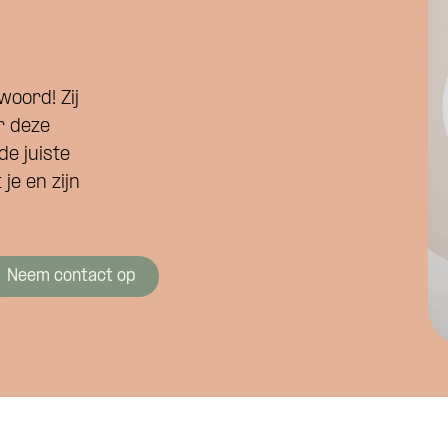
Namens welk bedrijf neem je contact op?
woord! Zij
alvast wat kwijt?
r deze
de juiste
Wat is je telefoonnummer?
*
je en zijn
Neem contact op
nnen we je bereiken?
*
 je?