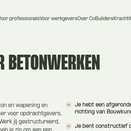
Voor professionals
Voor werkgevers
Over CoBuilders
Kracht
ER BETONWERKEN
Je hebt een afgerond
eton en wapening en
richting van Bouwkunde
ner voor opdrachtgevers,
erk jij gestructureerd,
Je bent constructief o
heb je zin om aan een