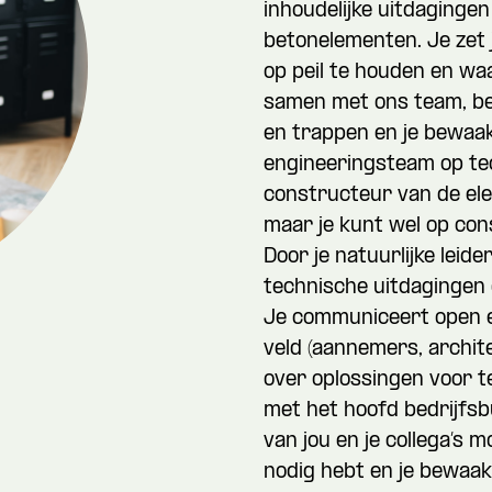
inhoudelijke uitdaginge
betonelementen. Je zet 
op peil te houden en wa
samen met ons team, bet
en trappen en je bewaak
engineeringsteam op tec
constructeur van de el
maar je kunt wel op con
Door je natuurlijke leid
technische uitdagingen 
Je communiceert open e
veld (aannemers, archit
over oplossingen voor 
met het hoofd bedrijfsb
van jou en je collega’s 
nodig hebt en je bewaa