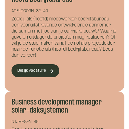
Vacature: Proces
APELDOORN, 32-40
Bouwkunde
Civiele techniek
manager / hoofd
Zoek jij als (hoofd) medewerker bedrijfsbureau
Installatietechniek
een vooruitstrevende ontwikkelende aannemer
bedrijfsbureau
die samen met jou aan je carrière bouwt? Waar je
gave en uitdagende projecten mag realiseren? Of
Hoe kunnen we je helpen?
wil je de stap maken vanaf de rol als projectleider
naar de functie als (hoofd) bedrijfsbureau? Lees
dan verder!
Naam
*
Bekijk vacature
E-mailadres
*
Hoe kunnen we je bereiken?
Business development manager
solar-daksystemen
Telefoonnummer
*
NIJMEGEN, 40