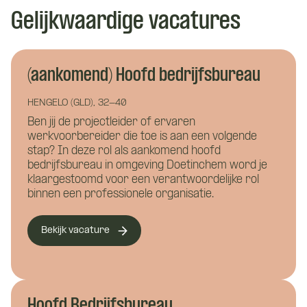
Gelijkwaardige vacatures
Wat is je telefoonnummer?
*
(aankomend) Hoofd bedrijfsbureau
HENGELO (GLD), 32-40
Ben jij de projectleider of ervaren
Hoe kunnen we je bereiken?
*
werkvoorbereider die toe is aan een volgende
stap? In deze rol als aankomend hoofd
bedrijfsbureau in omgeving Doetinchem word je
Wie ben je?
klaargestoomd voor een verantwoordelijke rol
binnen een professionele organisatie.
Bekijk vacature
Hoofd Bedrijfsbureau
Waar wil je meer over weten?