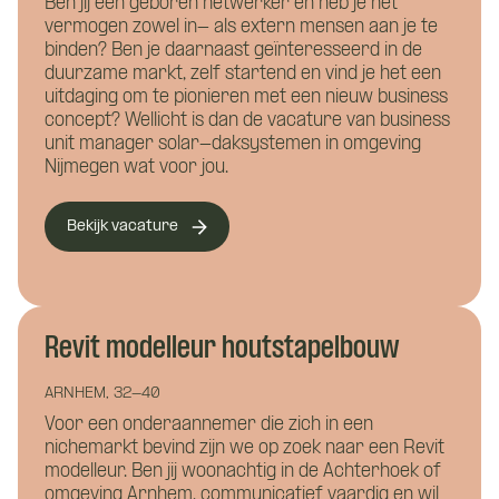
Ben jij een geboren netwerker en heb je het
vermogen zowel in- als extern mensen aan je te
binden? Ben je daarnaast geïnteresseerd in de
Eén van onze adviseurs staat je graag te
duurzame markt, zelf startend en vind je het een
uitdaging om te pionieren met een nieuw business
woord! Je wordt gekoppeld aan een vast
Curriculum Vitae (niet verplicht)
concept? Wellicht is dan de vacature van business
aanspreekpunt tijdens de kennismaking
unit manager solar-daksystemen in omgeving
met CoBuilders.
Nijmegen wat voor jou.
Bekijk vacature
Motivatie (niet verplicht)
Revit modelleur houtstapelbouw
ARNHEM, 32-40
Voor een onderaannemer die zich in een
nichemarkt bevind zijn we op zoek naar een Revit
modelleur. Ben jij woonachtig in de Achterhoek of
omgeving Arnhem, communicatief vaardig en wil