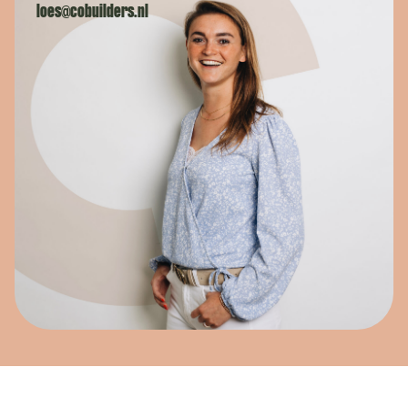
loes@cobuilders.nl
Wat is je naam?
Wat is je naam?
Namens welk bedrijf neem je contact op?
Wil je alvast wat kwijt?