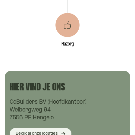
Nazorg
HIER VIND JE ONS
CoBuilders BV (Hoofdkantoor)
Welbergweg 94
7556 PE Hengelo
Bekijk al onze locaties