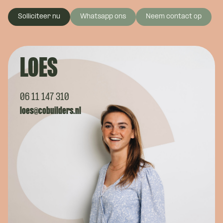
Solliciteer nu
Whatsapp ons
Neem contact op
LOES
06 11 147 310
loes@cobuilders.nl