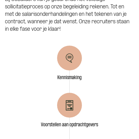
met CoBuilders.
sollicitatieproces op onze begeleiding rekenen. Tot en
Curriculum Vitae (niet verplicht)
met de salarisonderhandelingen en het tekenen van je
contract, wanneer je dat wenst. Onze recruiters staan
in elke fase voor je klaar!
Motivatie (niet verplicht)
Kennismaking
Voorstellen aan opdrachtgevers