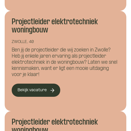
Hoe kunnen we je bereiken?
*
Projectleider elektrotechniek
woningbouw
Wie ben je?
ZWOLLE, 40
Ben jij de projectleider die wij zoeken in Zwolle?
Heb jij enkele jaren ervaring als projectleider
elektrotechniek in de woningbouw? Laten we snel
kennismaken, want er ligt een mooie uitdaging
voor je klaar!
Bekijk vacature
Waar wil je meer over weten?
Bouwkunde
Civiele techniek
Vacature:
Installatietechniek
Projectleider elektrotechniek
Projectleider
woningbouw