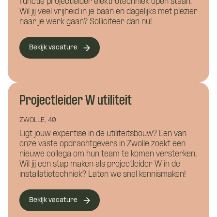
functie projectleider elektrotechniek open staan.
Wil jij veel vrijheid in je baan en dagelijks met plezier
naar je werk gaan? Solliciteer dan nu!
Bekijk vacature
Wat is je naam?
Wat is je naam?
Projectleider W utiliteit
ZWOLLE, 40
Ligt jouw expertise in de utiliteitsbouw? Een van
onze vaste opdrachtgevers in Zwolle zoekt een
Namens welk bedrijf neem je contact op?
Wil je alvast wat kwijt?
nieuwe collega om hun team te komen versterken.
Wil jij een stap maken als projectleider W in de
installatietechniek? Laten we snel kennismaken!
Bekijk vacature
Wat is je telefoonnummer?
*