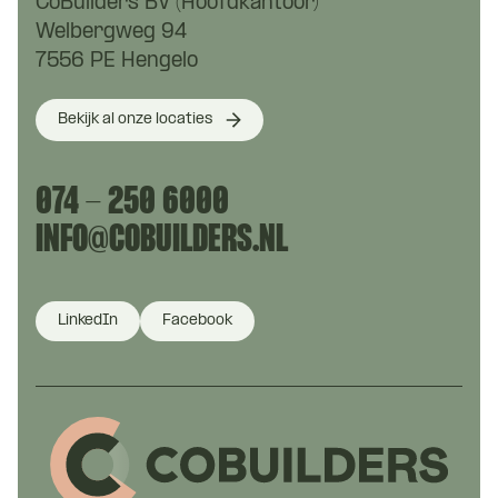
CoBuilders BV (Hoofdkantoor)
Welbergweg 94
7556 PE Hengelo
Bekijk al onze locaties
074 - 250 6000
INFO@COBUILDERS.NL
LinkedIn
Facebook