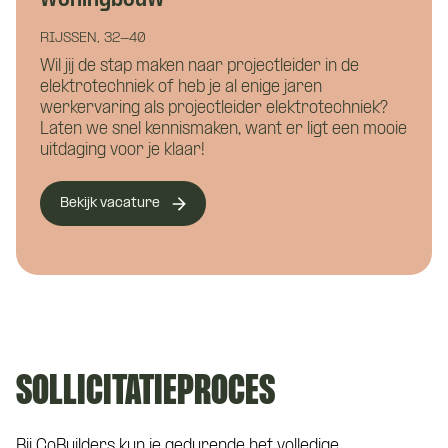
Hoe kunnen we je helpen?
elektrotechniek
RIJSSEN, 32-40
utiliteit
Wil jij de stap maken naar projectleider in de
elektrotechniek of heb je al enige jaren
werkervaring als projectleider elektrotechniek?
Laten we snel kennismaken, want er ligt een mooie
uitdaging voor je klaar!
Naam
*
Hoe kunnen we je bereiken?
Bekijk vacature
E-mailadres
*
Telefoonnummer
*
SOLLICITATIEPROCES
Eén van onze adviseurs staat je graag te
woord! Je wordt gekoppeld aan een vast
aanspreekpunt tijdens de kennismaking
Bij CoBuilders kun je gedurende het volledige