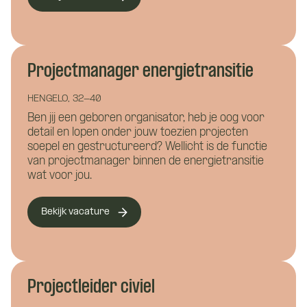
Hoe kunnen we je bereiken?
*
Projectmanager energietransitie
Wie ben je?
HENGELO, 32-40
Ben jij een geboren organisator, heb je oog voor
detail en lopen onder jouw toezien projecten
soepel en gestructureerd? Wellicht is de functie
van projectmanager binnen de energietransitie
wat voor jou.
Waar wil je meer over weten?
Bekijk vacature
Vacature:
Bouwkunde
Civiele techniek
Projectleider
Installatietechniek
energietransitie
Projectleider civiel
Hoe kunnen we je helpen?