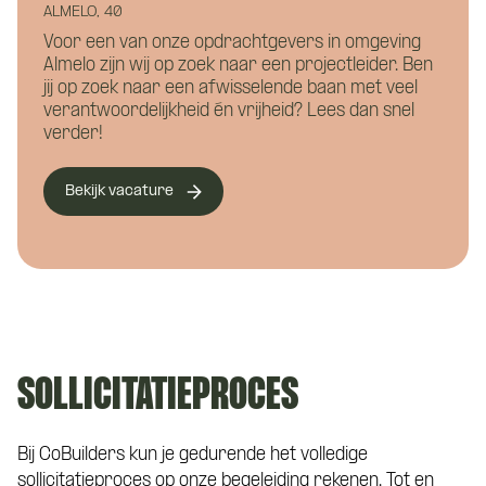
ALMELO, 40
Voor een van onze opdrachtgevers in omgeving
Naam
*
Almelo zijn wij op zoek naar een projectleider. Ben
jij op zoek naar een afwisselende baan met veel
verantwoordelijkheid én vrijheid? Lees dan snel
verder!
E-mailadres
*
Bekijk vacature
Hoe kunnen we je bereiken?
Telefoonnummer
*
SOLLICITATIEPROCES
Eén van onze adviseurs staat je graag te
woord! Je wordt gekoppeld aan een vast
Curriculum Vitae (niet verplicht)
Bij CoBuilders kun je gedurende het volledige
aanspreekpunt tijdens de kennismaking
sollicitatieproces op onze begeleiding rekenen. Tot en
met CoBuilders.