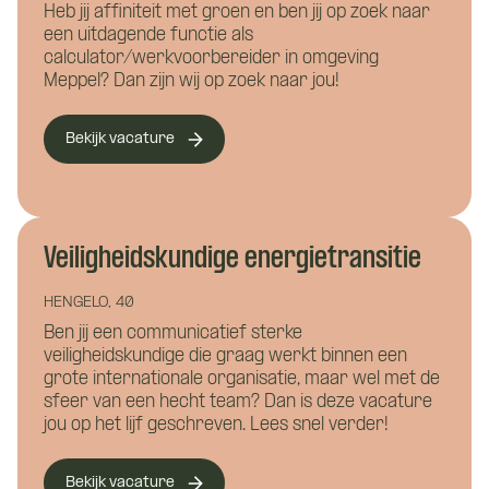
Heb jij affiniteit met groen en ben jij op zoek naar
een uitdagende functie als
calculator/werkvoorbereider in omgeving
Meppel? Dan zijn wij op zoek naar jou!
Bekijk vacature
Wat is je naam?
Wat is je naam?
Veiligheidskundige energietransitie
HENGELO, 40
Namens welk bedrijf neem je contact op?
Wil je alvast wat kwijt?
Ben jij een communicatief sterke
veiligheidskundige die graag werkt binnen een
grote internationale organisatie, maar wel met de
sfeer van een hecht team? Dan is deze vacature
jou op het lijf geschreven. Lees snel verder!
Wat is je telefoonnummer?
*
Bekijk vacature