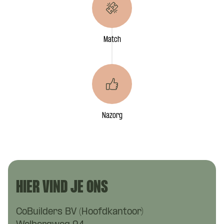
Match
Nazorg
HIER VIND JE ONS
CoBuilders BV (Hoofdkantoor)