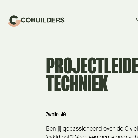
PROJECTLEIDE
TECHNIEK
Zwolle, 40
Ben jij gepassioneerd over de Civi
‘vakidioot’? Voor een grote opdrac