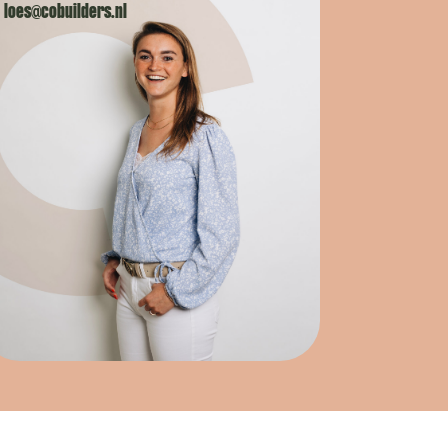
loes@cobuilders.nl