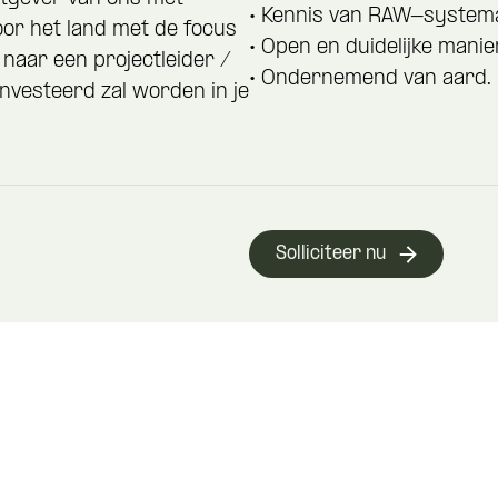
• Kennis van RAW-systema
or het land met de focus
• Open en duidelijke mani
 naar een projectleider /
• Ondernemend van aard.
nvesteerd zal worden in je
Solliciteer nu