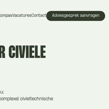
Kompas
Vacatures
Contact
Adviesgesprek aanvragen
 CIVIELE
u;
complexe) civieltechnische