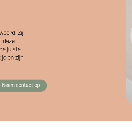
woord! Zij
r deze
de juiste
je en zijn
Neem contact op
Wat is je naam?
 je naam?