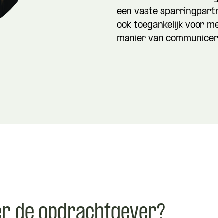
een vaste sparringpartn
ook toegankelijk voor m
manier van communicer
er de opdrachtgever?