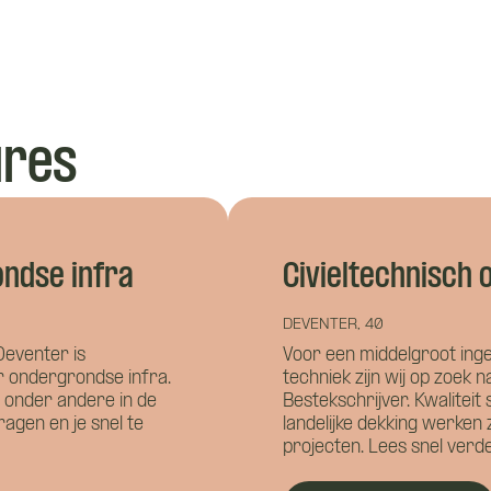
Namens welk bedrijf neem je contact op?
alvast wat kwijt?
ures
Wat is je telefoonnummer?
*
ndse infra
Civieltechnisch
DEVENTER, 40
Deventer is
Voor een middelgroot inge
nnen we je bereiken?
*
r ondergrondse infra.
techniek zijn wij op zoek 
g onder andere in de
Bestekschrijver. Kwaliteit 
dragen en je snel te
landelijke dekking werken 
projecten. Lees snel verd
 je?