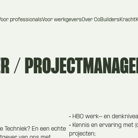
Voor professionals
Voor werkgevers
Over CoBuilders
Kracht
R / PROJECTMANAGER
• HBO werk- en denknivea
• Kennis en ervaring met (
ele Techniek? En een echte
projecten;
htgever van ons met