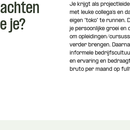
wachten
Je krijgt als projectlei
met leuke collega’s en d
e je?
eigen “toko” te runnen.
je persoonlijke groei en 
om opleidingen/cursusse
verder brengen. Daarnaa
informele bedrijfscultuur
en ervaring en bedraag
bruto per maand op full