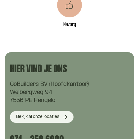
Nazorg
HIER VIND JE ONS
CoBuilders BV (Hoofdkantoor)
Welbergweg 94
7556 PE Hengelo
Bekijk al onze locaties