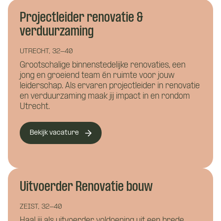
Wil je alvast wat kwijt?
Projectleider renovatie &
verduurzaming
Wat is je telefoonnummer?
*
UTRECHT, 32-40
Grootschalige binnenstedelijke renovaties, een
jong en groeiend team én ruimte voor jouw
leiderschap. Als ervaren projectleider in renovatie
Hoe kunnen we je bereiken?
*
en verduurzaming maak jij impact in en rondom
Utrecht.
Wie ben je?
Bekijk vacature
Uitvoerder Renovatie bouw
ZEIST, 32-40
Haal jij als uitvoerder voldoening uit een brede