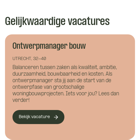
Gelijkwaardige vacatures
Ontwerpmanager bouw
UTRECHT, 32-40
Balanceren tussen zaken als kwaliteit, ambitie,
duurzaamheid, bouwbaarheid en kosten. Als
ontwerpmanager sta jij aan de start van de
ontwerpfase van grootschalige
woningbouwprojecten. Iets voor jou? Lees dan
verder!
Wat is je naam?
Wat is je naam?
Bekijk vacature
Namens welk bedrijf neem je contact op?