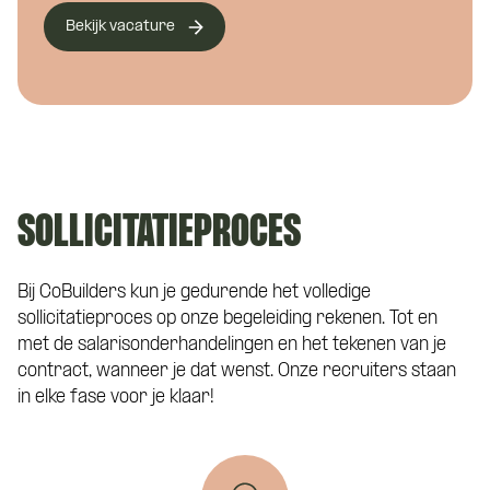
Bekijk vacature
Eén van onze adviseurs staat je graag te
woord! Je wordt gekoppeld aan een vast
Curriculum Vitae (niet verplicht)
aanspreekpunt tijdens de kennismaking
met CoBuilders.
SOLLICITATIEPROCES
Motivatie (niet verplicht)
Bij CoBuilders kun je gedurende het volledige
sollicitatieproces op onze begeleiding rekenen. Tot en
met de salarisonderhandelingen en het tekenen van je
contract, wanneer je dat wenst. Onze recruiters staan
in elke fase voor je klaar!