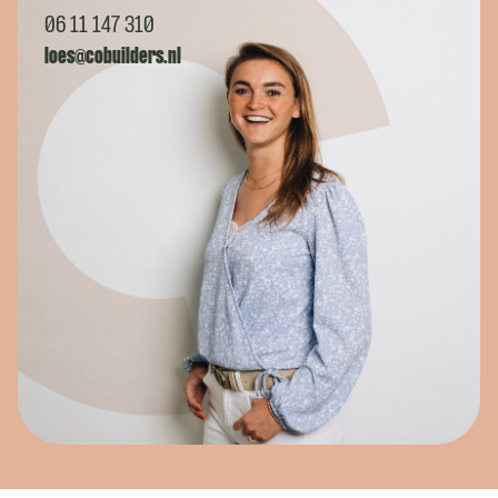
06 11 147 310
loes@cobuilders.nl