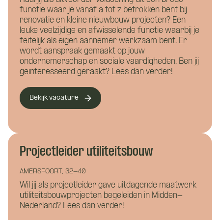
Waar wil je meer over weten?
functie waar je vanaf a tot z betrokken bent bij
Vacature:
renovatie en kleine nieuwbouw projecten? Een
Bouwkunde
Civiele techniek
leuke veelzijdige en afwisselende functie waarbij je
Projectleider
feitelijk als eigen aannemer werkzaam bent. Er
Installatietechniek
wordt aanspraak gemaakt op jouw
renovatie compact
ondernemerschap en sociale vaardigheden. Ben jij
Hoe kunnen we je helpen?
geïnteresseerd geraakt? Lees dan verder!
Bekijk vacature
Naam
*
Projectleider utiliteitsbouw
E-mailadres
*
Hoe kunnen we je bereiken?
AMERSFOORT, 32-40
Wil jij als projectleider gave uitdagende maatwerk
utiliteitsbouwprojecten begeleiden in Midden-
Nederland? Lees dan verder!
Telefoonnummer
*