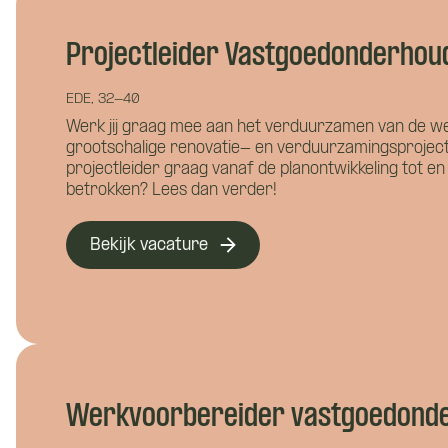
Projectleider Vastgoedonderhou
EDE, 32-40
Wil je 
Werk jij graag mee aan het verduurzamen van de w
grootschalige renovatie- en verduurzamingsprojecten
projectleider graag vanaf de planontwikkeling tot en
betrokken? Lees dan verder!
Bekijk vacature
Hoe ku
Werkvoorbereider vastgoedond
Wie ben