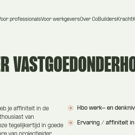
Voor professionals
Voor werkgevers
Over CoBuilders
Kracht
ER VASTGOEDONDERH
Hbo werk- en denkniv
eb je affiniteit in de
thousiast van
Ervaring / affiniteit 
e tegelijkertijd in goede
ure van projectleider