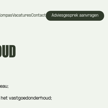
Kompas
Vacatures
Contact
Adviesgesprek aanvragen
OUD
eau;
in het vastgoedonderhoud;