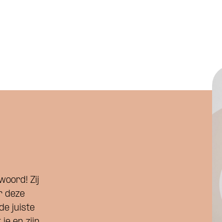
woord! Zij
r deze
de juiste