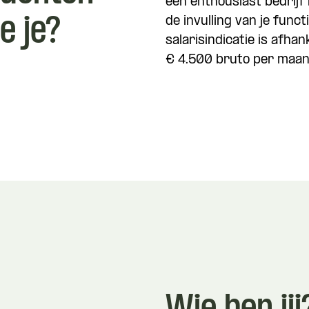
een enthousiast bedrijf i
e je?
de invulling van je func
salarisindicatie is afha
€ 4.500 bruto per maan