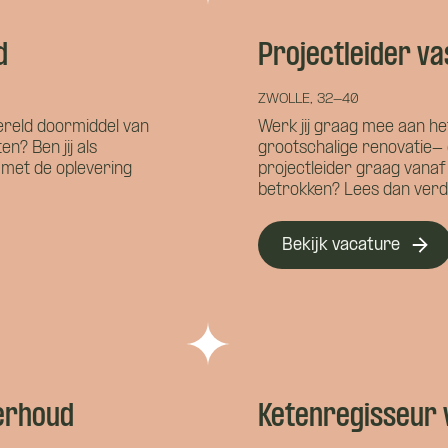
Namens welk bedrijf neem je contact op?
d
Projectleider v
ZWOLLE, 32-40
alvast wat kwijt?
ereld doormiddel van
Werk jij graag mee aan h
? Ben jij als
grootschalige renovatie- 
Wat is je telefoonnummer?
*
 met de oplevering
projectleider graag vanaf
betrokken? Lees dan verd
Bekijk vacature
nnen we je bereiken?
*
erhoud
Ketenregisseur
 je?