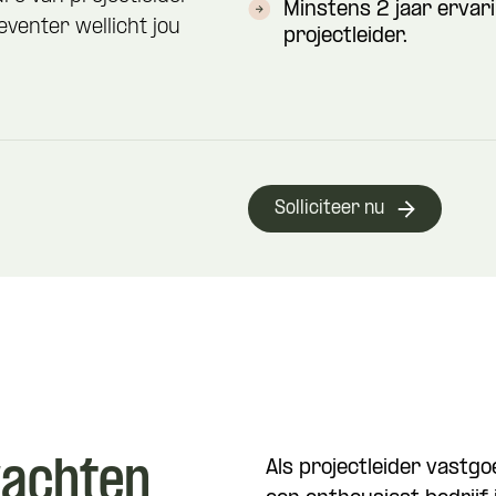
Minstens 2 jaar ervar
enter wellicht jou
projectleider.
Solliciteer nu
wachten
Als projectleider vastg