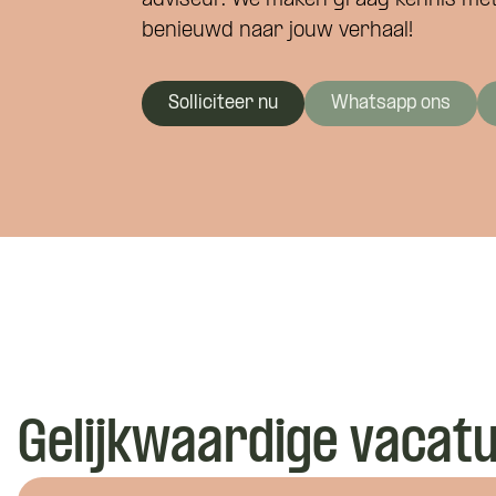
adviseur. We maken graag kennis met 
benieuwd naar jouw verhaal!
Solliciteer nu
Whatsapp ons
Gelijkwaardige vacat
Wat is