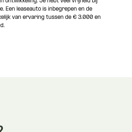
n ontwikkeling. Je hebt veel vrijheid bij
tie. Een leaseauto is inbegrepen en de
nkelijk van ervaring tussen de € 3.000 en
d.