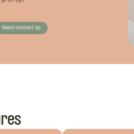
je en zijn
Neem contact op
Wat is je naam?
ures
 je naam?