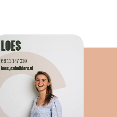
LOES
06 11 147 310
loes@cobuilders.nl