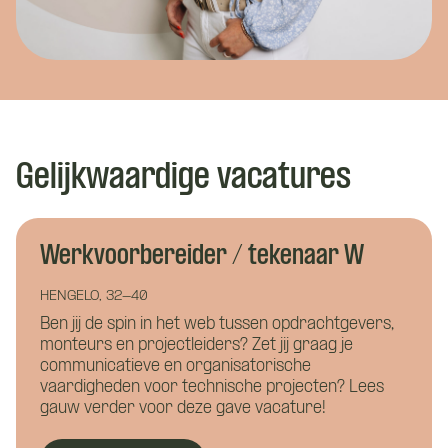
Gelijkwaardige vacatures
Werkvoorbereider / tekenaar W
HENGELO, 32-40
Ben jij de spin in het web tussen opdrachtgevers,
monteurs en projectleiders? Zet jij graag je
Wat is je naam?
Wat is je naam?
communicatieve en organisatorische
vaardigheden voor technische projecten? Lees
gauw verder voor deze gave vacature!