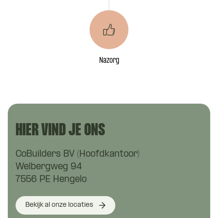
Nazorg
HIER VIND JE ONS
CoBuilders BV (Hoofdkantoor)
Welbergweg 94
7556 PE Hengelo
Bekijk al onze locaties