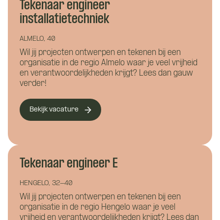
Tekenaar engineer
Waar wil je meer over weten?
installatietechniek
Vacature: Tekenaar
Bouwkunde
Civiele techniek
ALMELO, 40
/ engineer
Wil jij projecten ontwerpen en tekenen bij een
Installatietechniek
organisatie in de regio Almelo waar je veel vrijheid
elektrotechniek
en verantwoordelijkheden krijgt? Lees dan gauw
Hoe kunnen we je helpen?
verder!
Bekijk vacature
Naam
*
Tekenaar engineer E
E-mailadres
*
Hoe kunnen we je bereiken?
HENGELO, 32-40
Wil jij projecten ontwerpen en tekenen bij een
organisatie in de regio Hengelo waar je veel
vrijheid en verantwoordelijkheden krijgt? Lees dan