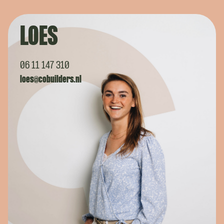
LOES
06 11 147 310
loes@cobuilders.nl