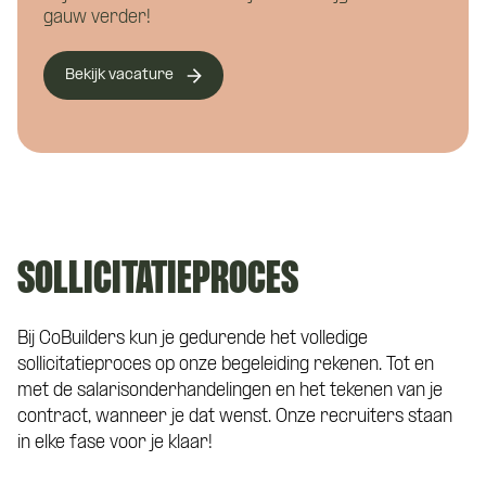
Telefoonnummer
*
gauw verder!
Bekijk vacature
Eén van onze adviseurs staat je graag te
woord! Je wordt gekoppeld aan een vast
Curriculum Vitae (niet verplicht)
aanspreekpunt tijdens de kennismaking
met CoBuilders.
Motivatie (niet verplicht)
SOLLICITATIEPROCES
Bij CoBuilders kun je gedurende het volledige
sollicitatieproces op onze begeleiding rekenen. Tot en
met de salarisonderhandelingen en het tekenen van je
contract, wanneer je dat wenst. Onze recruiters staan
in elke fase voor je klaar!