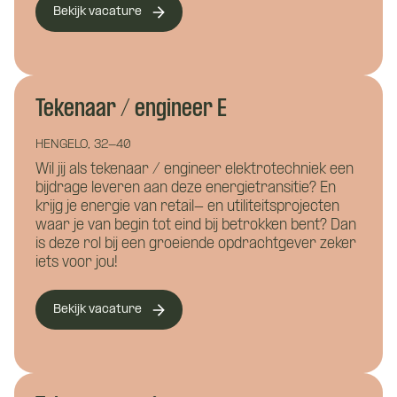
Namens welk bedrijf neem je contact op?
Bekijk vacature
Wil je alvast wat kwijt?
Tekenaar / engineer E
Wat is je telefoonnummer?
*
HENGELO, 32-40
Wil jij als tekenaar / engineer elektrotechniek een
bijdrage leveren aan deze energietransitie? En
Hoe kunnen we je bereiken?
*
krijg je energie van retail- en utiliteitsprojecten
waar je van begin tot eind bij betrokken bent? Dan
is deze rol bij een groeiende opdrachtgever zeker
Wie ben je?
iets voor jou!
Bekijk vacature