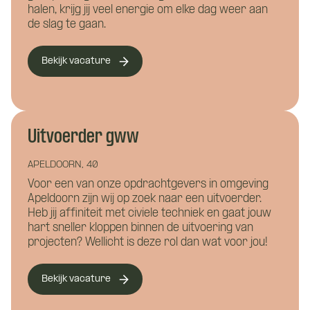
halen, krijg jij veel energie om elke dag weer aan
de slag te gaan.
Hoe kunnen we je bereiken?
*
Bekijk vacature
Wie ben je?
Uitvoerder gww
APELDOORN, 40
Voor een van onze opdrachtgevers in omgeving
Apeldoorn zijn wij op zoek naar een uitvoerder.
Vacature:
Heb jij affiniteit met civiele techniek en gaat jouw
Waar wil je meer over weten?
hart sneller kloppen binnen de uitvoering van
Uitvoerder GWW
projecten? Wellicht is deze rol dan wat voor jou!
Bouwkunde
Civiele techniek
Installatietechniek
Bekijk vacature
Naam
*