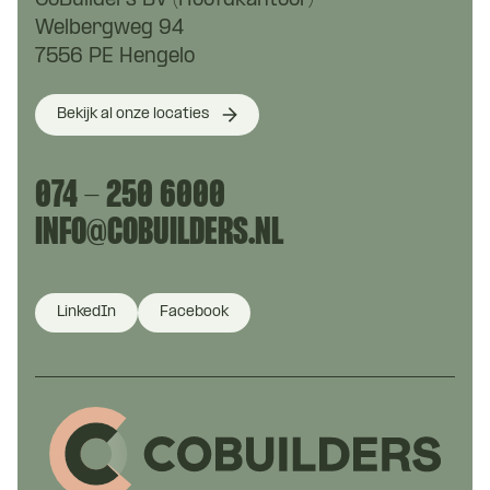
CoBuilders BV (Hoofdkantoor)
Welbergweg 94
7556 PE Hengelo
Bekijk al onze locaties
074 - 250 6000
INFO@COBUILDERS.NL
LinkedIn
Facebook