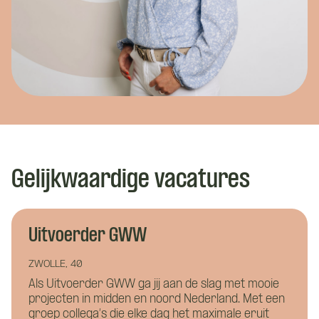
Wat is je naam?
Wat is je naam?
Gelijkwaardige vacatures
Namens welk bedrijf neem je contact op?
Wil je alvast wat kwijt?
Uitvoerder GWW
ZWOLLE, 40
Als Uitvoerder GWW ga jij aan de slag met mooie
Wat is je telefoonnummer?
*
projecten in midden en noord Nederland. Met een
groep collega’s die elke dag het maximale eruit