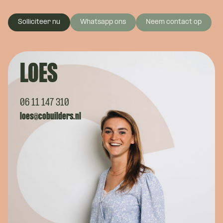
Solliciteer nu
Whatsapp ons
Neem contact op
LOES
06 11 147 310
loes@cobuilders.nl