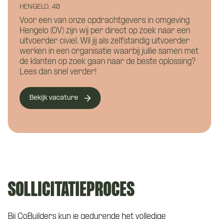
Motivatie (niet verplicht)
met CoBuilders.
HENGELO, 40
Voor een van onze opdrachtgevers in omgeving
Hengelo (OV) zijn wij per direct op zoek naar een
uitvoerder civiel. Wil jij als zelfstandig uitvoerder
werken in een organisatie waarbij jullie samen met
de klanten op zoek gaan naar de beste oplossing?
Lees dan snel verder!
Bekijk vacature
SOLLICITATIEPROCES
Bij CoBuilders kun je gedurende het volledige