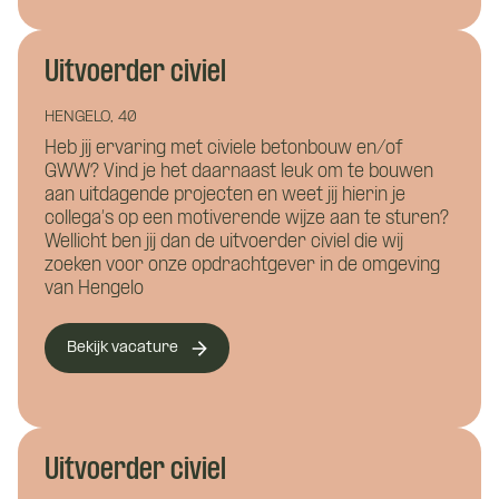
Hoe kunnen we je helpen?
Uitvoerder civiel
E-mailadres
*
HENGELO, 40
Heb jij ervaring met civiele betonbouw en/of
GWW? Vind je het daarnaast leuk om te bouwen
aan uitdagende projecten en weet jij hierin je
collega’s op een motiverende wijze aan te sturen?
Hoe kunnen we je bereiken?
Telefoonnummer
*
Wellicht ben jij dan de uitvoerder civiel die wij
zoeken voor onze opdrachtgever in de omgeving
van Hengelo
Bekijk vacature
Curriculum Vitae (niet verplicht)
Eén van onze adviseurs staat je graag te
woord! Je wordt gekoppeld aan een vast
Uitvoerder civiel
aanspreekpunt tijdens de kennismaking