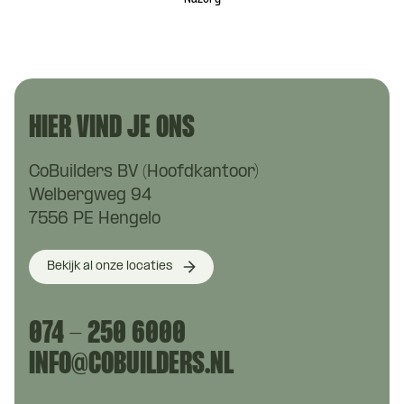
HIER VIND JE ONS
CoBuilders BV (Hoofdkantoor)
Welbergweg 94
7556 PE Hengelo
Bekijk al onze locaties
074 - 250 6000
INFO@COBUILDERS.NL