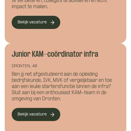
te verbeteren, collega's te adviseren en écht
impact te maken.
E-mailadres
*
Hoe kunnen we je bereiken?
Bekijk vacature
Telefoonnummer
*
Junior KAM-coördinator infra
DRONTEN, 40
Ben jij net afgestudeerd aan de opleiding
Eén van onze adviseurs staat je graag te
bedrijfskunde, IVK, MVK of vergelijkbaar en toe
woord! Je wordt gekoppeld aan een vast
Curriculum Vitae (niet verplicht)
aan een leuke startersfunctie binnen de infra?
aanspreekpunt tijdens de kennismaking
Sluit aan bij een enthousiast KAM-team in de
met CoBuilders.
omgeving van Dronten.
Bekijk vacature
Motivatie (niet verplicht)