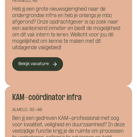
HENGELO, 40
Heb jij een grote nieuwsgierigheid naar de
ondergrondse infra en heb je onlangs je mbo
afgerond? Onze opdrachtgever is op zoek naar
een aankomend inmeter en biedt de mogelijkheid
om dit vak intern te leren. Wellicht voor jou dé
mogelijkheid om kennis te maken met dit
uitdagende vakgebied!
Waar wil je meer over weten?
Bekijk vacature
Vacature:
Bouwkunde
Civiele techniek
Veiligheidscoördinator
Installatietechniek
infra
KAM-coördinator infra
Hoe kunnen we je helpen?
ALMELO, 32-40
Ben jij een gedreven KAM-professional met oog
Naam
*
voor kwaliteit, veiligheid en duurzaamheid? In deze
veelzijdige functie krijg je de ruimte om processen