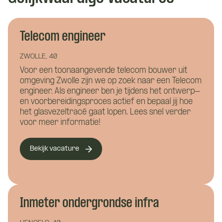
Wat is je naam?
Telecom engineer
Wat is je naam?
ZWOLLE, 40
Voor een toonaangevende telecom bouwer uit
omgeving Zwolle zijn we op zoek naar een Telecom
Namens welk bedrijf neem je contact op?
Wil je alvast wat kwijt?
engineer. Als engineer ben je tijdens het ontwerp-
en voorbereidingsproces actief en bepaal jij hoe
het glasvezeltracé gaat lopen. Lees snel verder
voor meer informatie!
Wat is je telefoonnummer?
*
Bekijk vacature
Hoe kunnen we je bereiken?
*
Inmeter ondergrondse infra
Wie ben je?