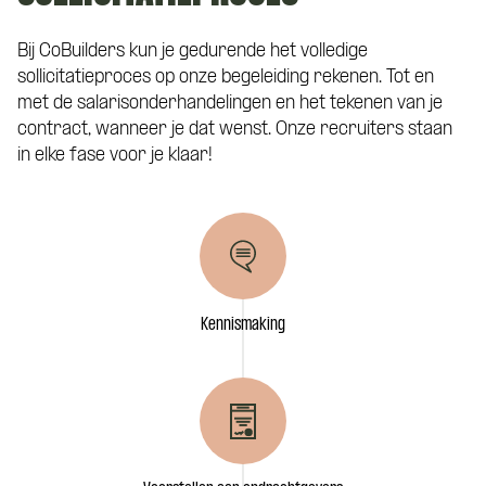
Hoe kunnen we je bereiken?
Bij CoBuilders kun je gedurende het volledige
sollicitatieproces op onze begeleiding rekenen. Tot en
met de salarisonderhandelingen en het tekenen van je
Telefoonnummer
*
contract, wanneer je dat wenst. Onze recruiters staan
in elke fase voor je klaar!
Eén van onze adviseurs staat je graag te
woord! Je wordt gekoppeld aan een vast
Curriculum Vitae (niet verplicht)
aanspreekpunt tijdens de kennismaking
met CoBuilders.
Kennismaking
Motivatie (niet verplicht)