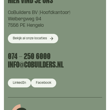
HIER VIND JE ONS
CoBuilders BV (Hoofdkantoor)
Welbergweg 94
7556 PE Hengelo
Bekijk al onze locaties
074 - 250 6000
INFO@COBUILDERS.NL
LinkedIn
Facebook