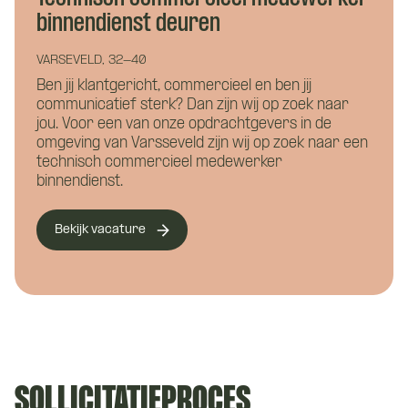
binnendienst deuren
VARSEVELD, 32-40
Ben jij klantgericht, commercieel en ben jij
communicatief sterk? Dan zijn wij op zoek naar
Waar wil je meer over weten?
jou. Voor een van onze opdrachtgevers in de
Vacature:
omgeving van Varsseveld zijn wij op zoek naar een
Bouwkunde
Civiele techniek
technisch commercieel medewerker
Werkvoorbereider
binnendienst.
Installatietechniek
deuren
Bekijk vacature
Hoe kunnen we je helpen?
Naam
*
SOLLICITATIEPROCES
E-mailadres
*