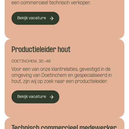
Wat is je naam?
een commercieel technisch verkoper.
Bekijk vacature
Namens welk bedrijf neem je contact op?
Wil je alvast wat kwijt?
Productieleider hout
DOETINCHEM, 32-40
Wat is je telefoonnummer?
*
Voor een van onze klantrelaties, gevestigd in de
omgeving van Doetinchem en gespecialiseerd in
hout, zijn wij op zoek naar een productieleider.
Hoe kunnen we je bereiken?
*
Bekijk vacature
Wie ben je?
Technisch commercieel medewerker