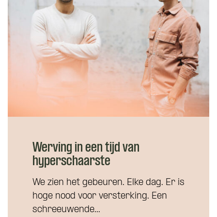
Wat is je naam?
 je naam?
Namens welk bedrijf neem je contact op?
Werving in een tijd van
hyperschaarste
alvast wat kwijt?
We zien het gebeuren. Elke dag. Er is
hoge nood voor versterking. Een
Wat is je telefoonnummer?
*
schreeuwende...