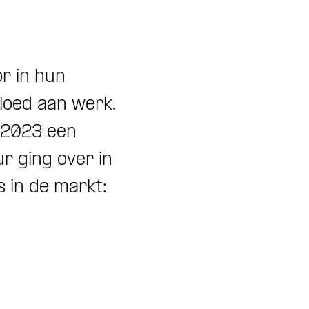
r in hun
loed aan werk.
n 2023 een
r ging over in
 in de markt: