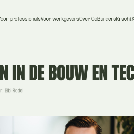
Voor professionals
Voor werkgevers
Over CoBuilders
Kracht
EN
IN
DE
BOUW
EN
TE
: Bibi Rodel