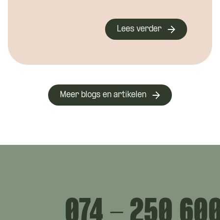
Lees verder
nnen we je bereiken?
*
Meer blogs en artikelen
 je?
074 - 250 60