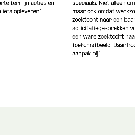
rte termijn acties en
speciaals. Niet alleen o
 iets opleveren.”
maar ook omdat werkzoe
zoektocht naar een baa
sollicitatiegesprekken 
een ware zoektocht naar j
toekomstbeeld. Daar hoo
aanpak bij.”
Wat is je naam?
 je naam?