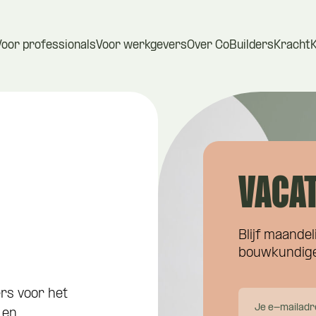
Voor professionals
Voor werkgevers
Over CoBuilders
Kracht
VACAT
Blijf maandel
bouwkundige
rs voor het
 en