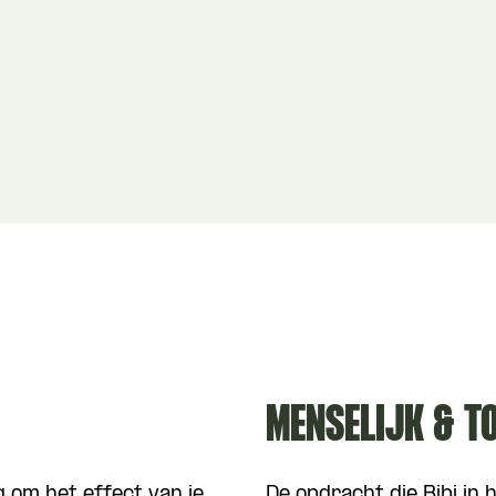
MENSELIJK & T
g om het effect van je
De opdracht die Bibi in