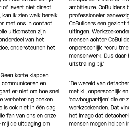
 of levert niet direct
ambitieuze. CoBuilders
, kan ik zien welk bereik
professioneler aanwezig 
r met ons in contact
CoBuilders een gezicht t
le uitkomsten zijn
uitingen. Werkzoekende
n onderdeel van het
mensen achter CoBuilde
k doe, ondersteunen het
onpersoonlijk recruitme
mensenwerk. Dus daar ho
uitstraling bij.”
. Geen korte klappen
n communiceren en
“De wereld van detache
gaat er niet om hoe snel
met kil, onpersoonlijk e
we verbetering boeken
‘cowboypartijen’ die er zi
is ook niet in één dag
werkzoekenden. Dat vind
ie fan van ons en onze
het imago dat detacheri
r mij de uitdaging om
mensen mogen helpen in 