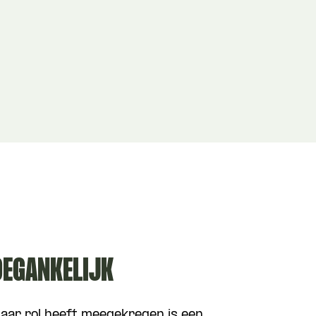
OEGANKELIJK
 haar rol heeft meegekregen is een