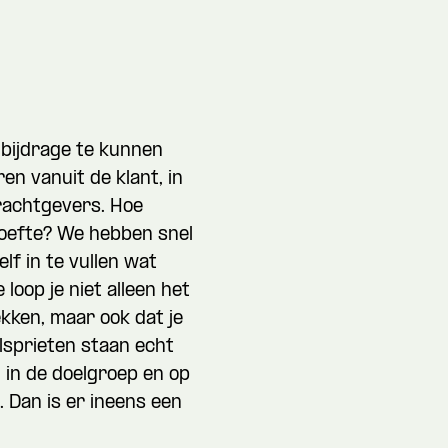
Namens welk bedrijf neem je contact op?
alvast wat kwijt?
 bijdrage te kunnen
Wat is je telefoonnummer?
*
en vanuit de klant, in
rachtgevers. Hoe
ehoefte? We hebben snel
lf in te vullen wat
oop je niet alleen het
ekken, maar ook dat je
nnen we je bereiken?
*
elsprieten staan echt
 in de doelgroep en op
 Dan is er ineens een
 je?