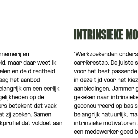
INTRINSIEKE M
nnemerij en
“Werkzoekenden onderste
ld, maar daar weet ik
carrièrestap. De juiste s
elen en de directheid
voor het best passende 
raag het aanbod
in deze tijd voor het k
langrijk om een eerlijk
aanbiedingen. Jammer ge
gelijkheden op de
gekeken naar intrinsiek
ers betekent dat vaak
geconcurreerd op basis
at zij zoeken. Samen
belangrijk natuurlijk, m
kprofiel dat voldoet aan
intrinsieke motivatoren 
een medewerker goed bi