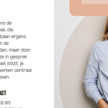
ens de
e, die
e baan ergens
n de
den, maar door
ze in gesprek
t stilzit, je
werken centraal
even.
ACT
431 673