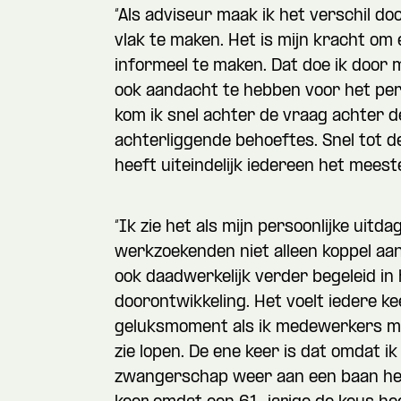
“Als adviseur maak ik het verschil do
vlak te maken. Het is mijn kracht om 
informeel te maken. Dat doe ik door m
ook aandacht te hebben voor het pers
Wil je 
kom ik snel achter de vraag achter d
achterliggende behoeftes. Snel tot d
heeft uiteindelijk iedereen het meeste
“Ik zie het als mijn persoonlijke uitda
werkzoekenden niet alleen koppel aan
ook daadwerkelijk verder begeleid in
Hoe ku
doorontwikkeling. Het voelt iedere k
geluksmoment als ik medewerkers me
zie lopen. De ene keer is dat omdat i
zwangerschap weer aan een baan he
Wie ben