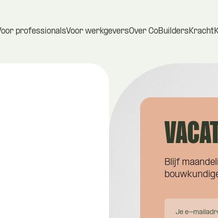
Voor professionals
Voor werkgevers
Over CoBuilders
Kracht
VACAT
Blijf maandel
bouwkundige