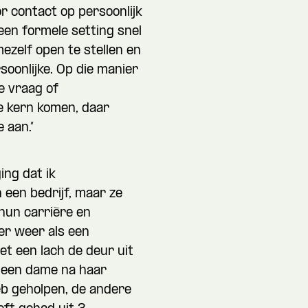
or contact op persoonlijk
Namens welk bedrijf neem je contact op?
een formele setting snel
ezelf open te stellen en
oonlijke. Op die manier
alvast wat kwijt?
e vraag of
e kern komen, daar
Wat is je telefoonnummer?
*
 aan.”
ging dat ik
 een bedrijf, maar ze
 hun carrière en
nnen we je bereiken?
*
eer weer als een
t een lach de deur uit
k een dame na haar
b geholpen, de andere
 je?