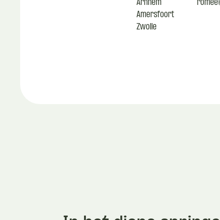
Arnhem
romee@
Amersfoort
Zwolle